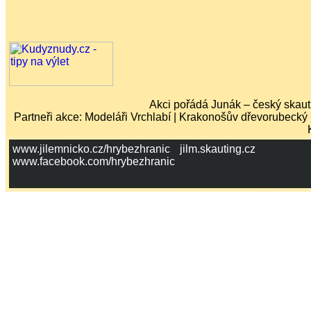
Akci pořádá Junák – český skaut,
Partneři akce: Modeláři Vrchlabí | Krakonošův dřevorubecký
www.jilemnicko.cz/hrybezhranic
jilm.skauting.cz
www.facebook.com/hrybezhranic