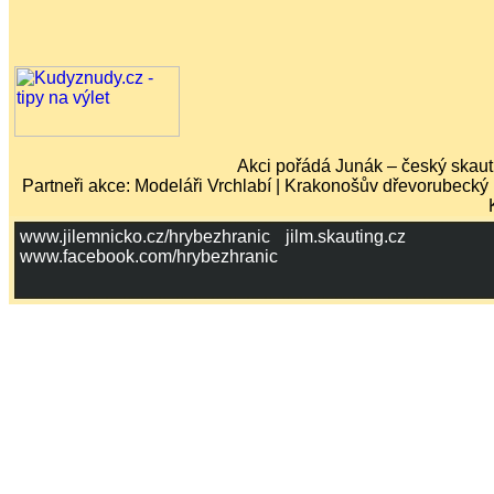
Akci pořádá Junák – český skaut,
Partneři akce: Modeláři Vrchlabí | Krakonošův dřevorubecký
www.jilemnicko.cz/hrybezhranic
jilm.skauting.cz
www.facebook.com/hrybezhranic